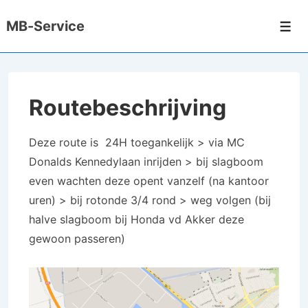
↓
MB-Service
Doorgaan
Men
naar
hoofdinhoud
Routebeschrijving
Deze route is 24H toegankelijk > via MC
Donalds Kennedylaan inrijden > bij slagboom
even wachten deze opent vanzelf (na kantoor
uren) > bij rotonde 3/4 rond > weg volgen (bij
halve slagboom bij Honda vd Akker deze
gewoon passeren)